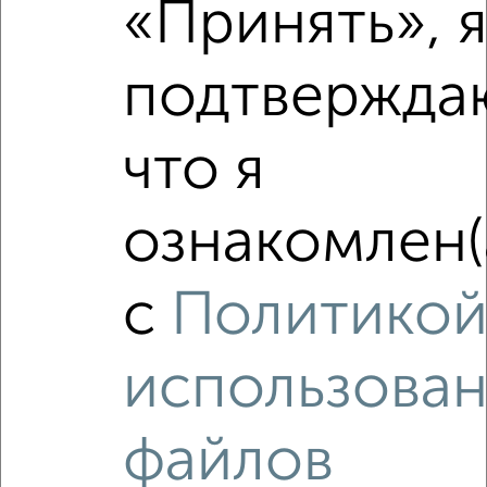
₽
₽
«Принять», 
8 500 000
200 000
за м²
мкр. 6-й, Завидная 13
Агентство, 01.08.2026
подтвержда
что я
‹
›
ознакомлен(
2
/2
с
Политико
1-к квартира, вторичка, 40м², 2/18 этаж
₽
₽
8 100 000
202 500
за м²
мкр. 6-й, Берёзовая 5
использова
Агентство, 05.08.2026
файлов