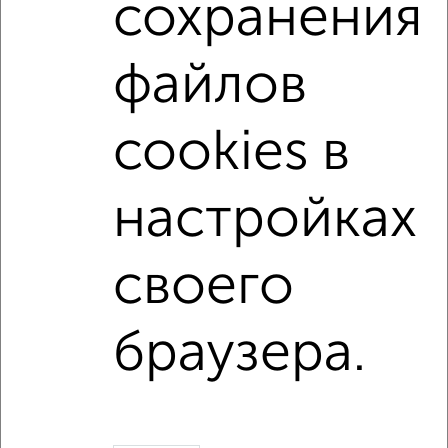
сохранения
Видном?
Цена недвижимости: мин. от
8100000
руб. до макс.
20500000
руб.
файлов
Средняя цена:
11862727
руб.
Цена за м2: от
225000
руб. до
241176
руб.
cookies в
Средняя цена за м2:
237254
руб.
настройках
Площадь: от
36
м2 до
85
м2
Средняя площадь:
50
м2
своего
Однокомнатные
Двухкомнатные
Трехкомнатные
4‑комнатные
Квартиры студии
От застройщика
Без посредников
Вторичное жилье
браузера.
В новостройке
В строящемся доме
В новом доме
Контакты
Политика конфиденциальности
Пользовательское соглашение
Видное, улица Строительная 3