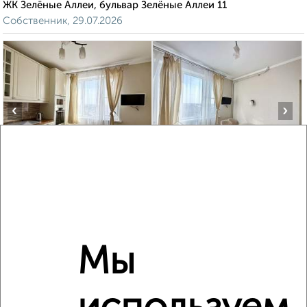
ЖК Зелёные Аллеи, бульвар Зелёные Аллеи 11
Собственник, 29.07.2026
‹
›
2
/10
3-к квартира, вторичка, 72м², 17/17 этаж
₽
₽
16 000 000
222 000
за м²
мкр. 6-й, Завидная 3
Агентство, 05.08.2026
Мы