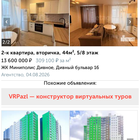
‹
›
2
/2
2-к квартира, вторичка, 44м², 5/8 этаж
₽
₽
13 600 000
309 100
за м²
ЖК Миниполис Дивное, Дивный бульвар 16
Агентство, 04.08.2026
Похожие объявления:
VRPazl — конструктор виртуальных туров