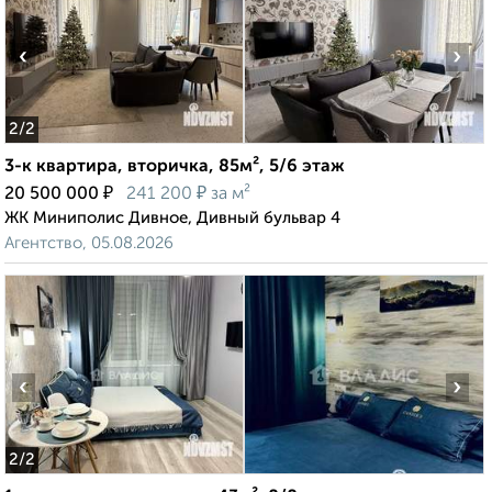
‹
›
2
/2
3-к квартира, вторичка, 85м², 5/6 этаж
₽
₽
20 500 000
241 200
за м²
ЖК Миниполис Дивное, Дивный бульвар 4
Агентство, 05.08.2026
‹
›
2
/2