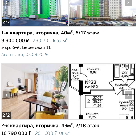
‹
›
2
/7
1-к квартира, вторичка, 40м², 6/17 этаж
₽
₽
9 300 000
230 200
за м²
мкр. 6-й, Берёзовая 11
Агентство, 05.08.2026
‹
›
2
/2
2-к квартира, вторичка, 43м², 2/18 этаж
₽
₽
10 790 000
251 600
за м²