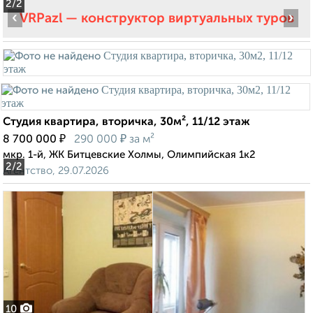
2
/2
‹
›
VRPazl — конструктор виртуальных туров
Студия квартира, вторичка, 30м², 11/12 этаж
₽
₽
8 700 000
290 000
за м²
мкр. 1-й, ЖК Битцевские Холмы, Олимпийская 1к2
2
/2
Агентство, 29.07.2026
10