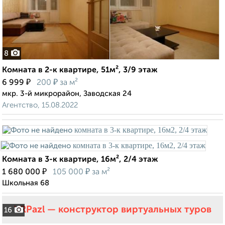
8
Комната в 2-к квартире, 51м², 3/9 этаж
₽
₽
6 999
200
за м²
мкр. 3-й микрорайон, Заводская 24
Агентство, 15.08.2022
Комната в 3-к квартире, 16м², 2/4 этаж
₽
₽
1 680 000
105 000
за м²
Школьная 68
VRPazl — конструктор виртуальных туров
16