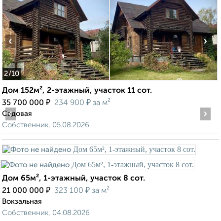
‹
›
2
/10
Дом 152м², 2-этажный, участок 11 сот.
₽
₽
35 700 000
234 900
за м²
‹
›
Садовая
Собственник, 05.08.2026
Дом 65м², 1-этажный, участок 8 сот.
₽
₽
21 000 000
323 100
за м²
Вокзальная
Собственник, 04.08.2026