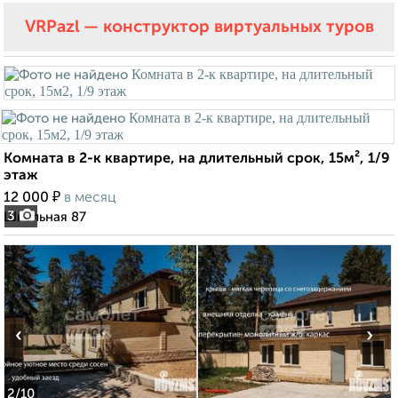
VRPazl — конструктор виртуальных туров
Комната в 2-к квартире, на длительный срок, 15м², 1/9
этаж
₽
12 000
в месяц
3
Школьная 87
‹
›
2
/10