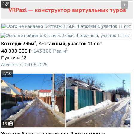
‹
›
2
/6
VRPazl — конструктор виртуальных туров
Коттедж 335м², 4-этажный, участок 11 сот.
₽
₽
48 000 000
143 300
за м²
Пушкина 12
Агентство, 04.08.2026
2
/10
15