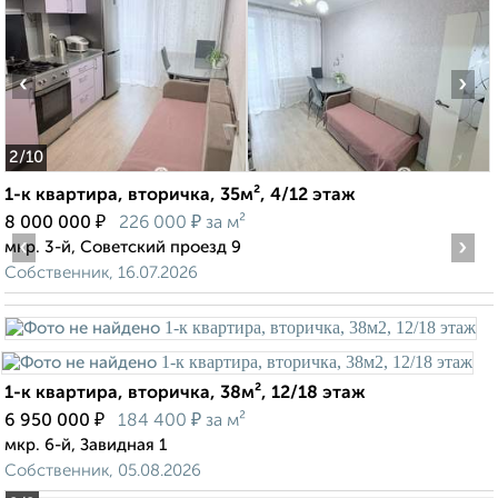
‹
›
2
/10
1-к квартира, вторичка, 35м², 4/12 этаж
₽
₽
8 000 000
226 000
за м²
‹
›
мкр. 3-й, Советский проезд 9
Собственник, 16.07.2026
1-к квартира, вторичка, 38м², 12/18 этаж
₽
₽
6 950 000
184 400
за м²
мкр. 6-й, Завидная 1
Собственник, 05.08.2026