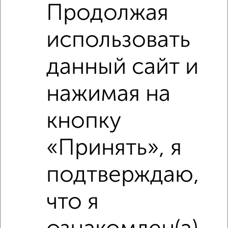
Продолжая
использовать
‹
›
данный сайт и
2
/2
нажимая на
1-к квартира, вторичка, 42м², 6/17 этаж
₽
₽
8 000 000
190 500
за м²
кнопку
мкр. 6-й, Берёзовая 3
Агентство, 03.08.2026
«Принять», я
подтверждаю,
что я
‹
›