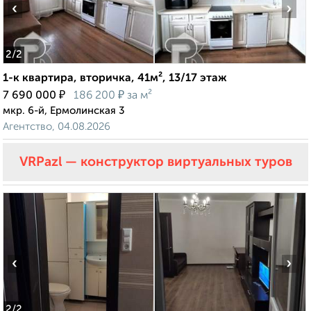
‹
›
2
/2
1-к квартира, вторичка, 41м², 13/17 этаж
₽
₽
7 690 000
186 200
за м²
мкр. 6-й, Ермолинская 3
Агентство, 04.08.2026
VRPazl — конструктор виртуальных туров
‹
›
2
/2