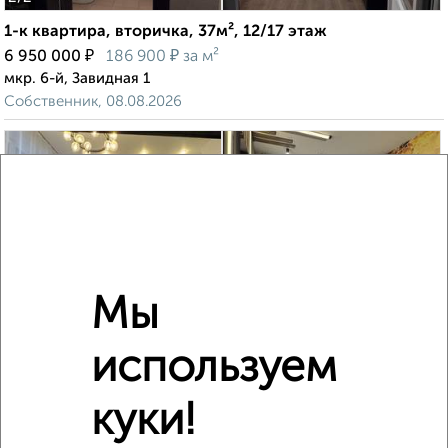
1-к квартира, вторичка, 37м², 12/17 этаж
₽
₽
6 950 000
186 900
за м²
мкр. 6-й, Завидная 1
Собственник, 08.08.2026
‹
›
2
/2
Мы
3-к квартира, вторичка, 60м², 1/8 этаж
используем
₽
₽
15 900 000
265 000
за м²
ЖК Видный город, Святослава Рихтера 3к1
Агентство, 05.08.2026
куки!