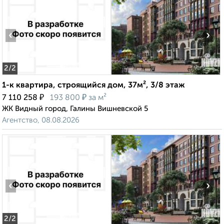
‹
›
2
/2
1-к квартира, строящийся дом, 37м², 3/8 этаж
₽
₽
7 110 258
193 800
за м²
ЖК Видный город, Галины Вишневской 5
Агентство, 08.08.2026
‹
›
2
/2