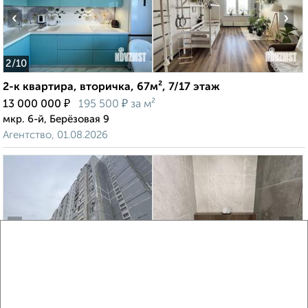
‹
›
2
/10
2-к квартира, вторичка, 67м², 7/17 этаж
₽
₽
13 000 000
195 500
за м²
мкр. 6-й, Берёзовая 9
Агентство, 01.08.2026
‹
›
2
/2
1-к квартира, вторичка, 40м², 11/14 этаж