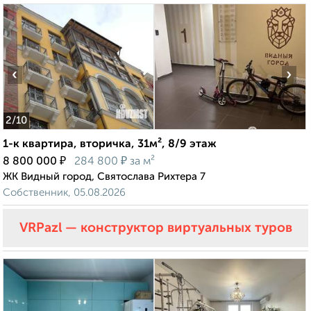
‹
›
2
/10
1-к квартира, вторичка, 31м², 8/9 этаж
₽
₽
8 800 000
284 800
за м²
ЖК Видный город, Святослава Рихтера 7
Собственник, 05.08.2026
VRPazl — конструктор виртуальных туров