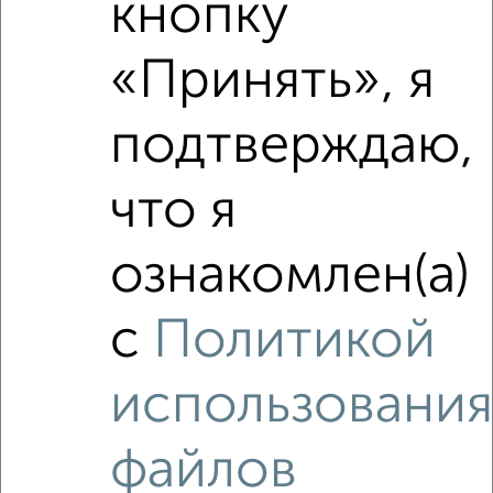
кнопку
‹
›
«Принять», я
2
/2
подтверждаю,
3-к квартира, вторичка, 62м², 7/9 этаж
₽
₽
8 700 000
139 700
за м²
что я
мкр. 5-й, проспект Ленинского Комсомола 39
Агентство, 21.06.2026
ознакомлен(а)
с
Политикой
‹
›
использования
файлов
2
/2
2-к квартира, вторичка, 44м², 1/5 этаж