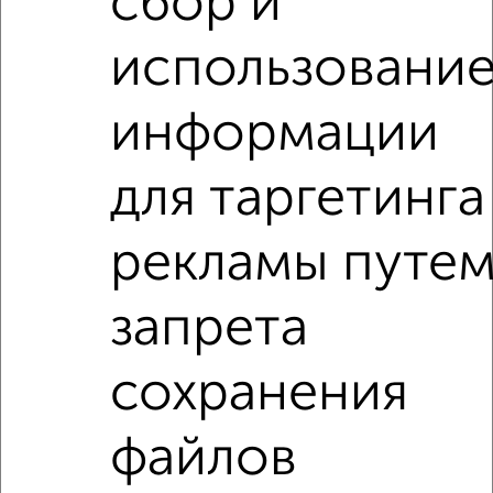
сбор и
недвижимости, связаться с ними можно по телефону или
написать сообщение в любом удобном для вас
использовани
мессенджере, это безопасно и бесплатно.
Для покупки квартиры доступна ипотека от крупнейших
информации
банков России: СберБанк, ВТБ, Альфа-Банк,
Россельхозбанк, Совкомбанк, Т-Банк, Росбанк, Почта
Банк на сумму от 400 000 до 120 000 000 рублей сроком
для таргетинга
до 30 лет.
Сайт работает во многих городах России.
рекламы путе
Сколько стоит купить квартиру в Подмосковье,
Видном?
запрета
Цена недвижимости: мин. от
7000000
руб. до макс.
13000000
руб.
сохранения
Средняя цена:
8676100
руб.
файлов
Цена за м2: от
225806
руб. до
194029
руб.
Средняя цена за м2:
192802
руб.