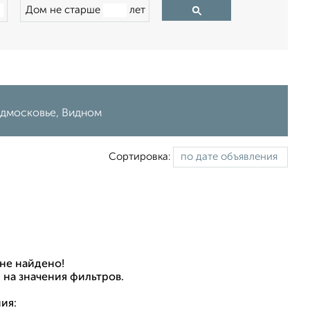
Дом не старше
лет
одмосковье, Видном
Сортировка:
не найдено!
 на значения фильтров.
ия: