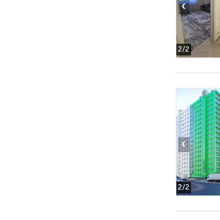
‹
2
/2
‹
2
/2