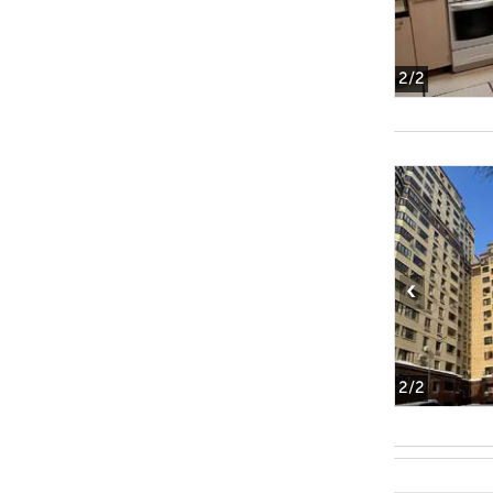
2
/2
‹
2
/2