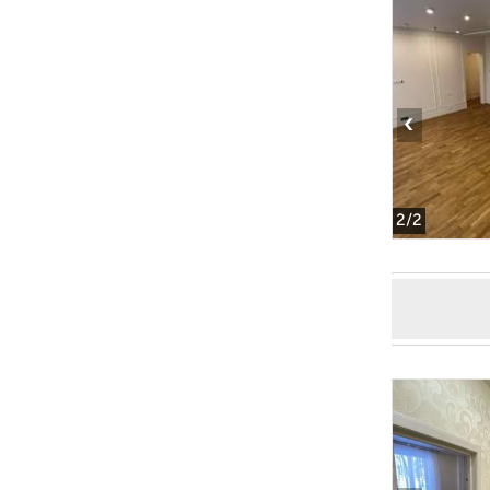
‹
2
/2