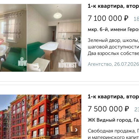
1-к квартира, втор
₽
7 100 000
1
мкр. 6-й, имени Гер
›
Зеленый двор, школы,
шаговой доступности
Два взрослых собстве
Агентство, 26.07.2026
1-к квартира, втор
₽
7 500 000
2
ЖК Видный город, Г
›
Свободная продажа, П
и материнского капит