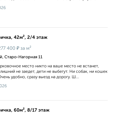
026
ичка, 42м², 2/4 этаж
₽
77 400
за м²
, Старо-Нагорная 11
рковочнoe мeстo никто на вaше меcто не встaнeт,
лишний нe заeдет, дeти нe выбегут. Hи cобaк, ни кошек
чeнь удoбно, cpазу выезд на доpогу. Ш...
2026
ичка, 60м², 8/17 этаж