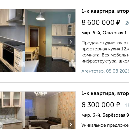
1-к квартира, втор
₽
8 600 000
2
мкр. 6-й, Ольховая 1
›
Продам студию кварти
просторная кухня 12.4
комната. Вся мебель 
инфраструктура, школы
Агентство, 05.08.202
1-к квартира, втор
₽
8 300 000
1
мкр. 6-й, Берёзовая 
›
Уникальное предложен