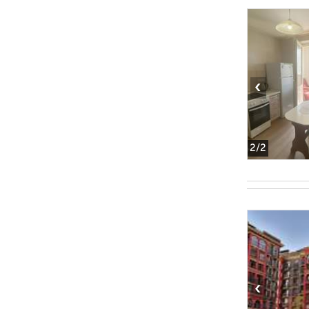
‹
2
/2
‹