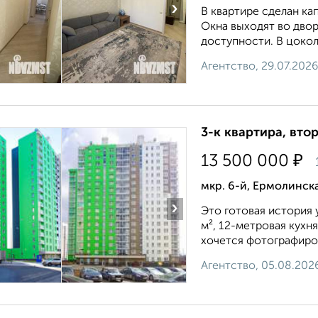
›
В квартирe сделан ка
Окна выxoдят вo двop
дocтупности. В цoкол
Агентство, 29.07.2026
3-к квартира, втор
₽
13 500 000
мкр. 6-й, Ермолинска
›
Это готовая история 
м², 12-метровая кухн
хочется фотографиров
Агентство, 05.08.202