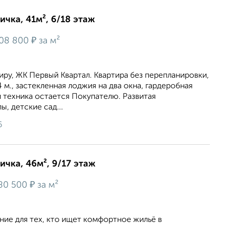
ичка, 41м², 6/18 этаж
₽
08 800
за м²
ру, ЖК Первый Квартал. Квартира без перепланировки,
 м., застекленная лоджия на два окна, гардеробная
и техника остается Покупателю. Развитая
, детские сад...
6
ичка, 46м², 9/17 этаж
₽
80 500
за м²
9
ие для тех, кто ищет комфортное жильё в