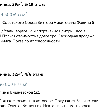
ичка, 39м², 5/19 этаж
₽
84 500
за м²
оя Советского Союза Виктора Никитовича Фокина 6
 д/сады, торговые и спортивные центры - все в
! Полная стоимость в договоре! Свободная продажа!
нника. Показ по договоренности....
ичка, 32м², 4/8 этаж
₽
36 600
за м²
алины Вишневской 1к1
олная стоимость в договоре. Покупалась без ипотеки
ала. Один собственник. Никто не зарегистрирован....