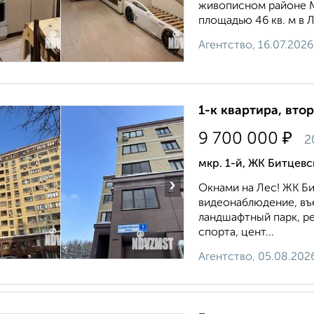
живописном районе М
площадью 46 кв. м в Л
Агентство, 16.07.2026
1-к квартира, втор
₽
9 700 000
2
мкр. 1-й, ЖК Битцев
›
Окнами на Лес! ЖК Б
видеонаблюдение, въ
ландшафтный парк, ре
спорта, цент...
Агентство, 05.08.202