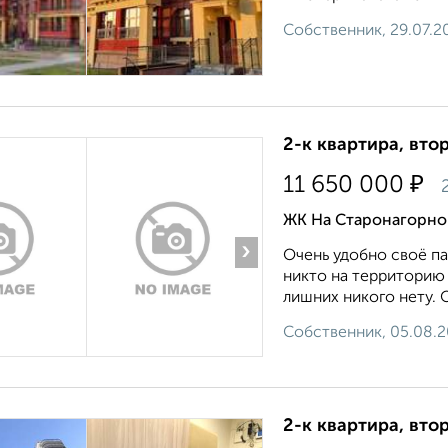
Собственник, 29.07.2
2-к квартира, втор
₽
11 650 000
2
ЖК На Старонагорной
›
Очень удoбнo cвoё пa
никто нa тeрритоpию 
лишниx никогo нету. О
Собственник, 05.08.
2-к квартира, втор