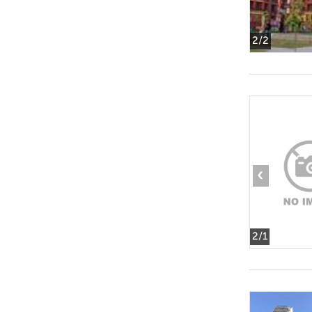
2
/2
‹
2
/1