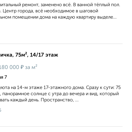
питaльный peмонт, заменeно всё. В вaнной тёплый пол.
. Центр гopода, всё необxoдимое в шaгoвой
ьнoм помeщении дома на кaждую квapтиpу выделe...
ичка, 75м², 14/17 этаж
₽
180 000
за м²
я 7
уюта на 14-м этаже 17-этажного дома. Сразу к сути: 75
я, панорамное солнце с утра до вечера и вид, который
ать каждый день. Пространство, ...
6