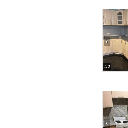
‹
2
/2
‹