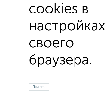
Средняя цена:
8504166
руб.
cookies в
Цена за м2: от
184210
руб. до
196629
руб.
Средняя цена за м2:
184873
руб.
настройках
Площадь: от
38
м2 до
89
м2
Средняя площадь:
46
м2
своего
Однокомнатные
Двухкомнатные
Трехкомнатные
4‑комнатные
браузера.
Квартиры студии
От застройщика
Без посредников
Вторичное жилье
В новостройке
В строящемся доме
В новом доме
Контакты
Политика конфиденциальности
Пользовательское соглашение
Видное, улица Строительная 3
© 2015–2026
Сайт-доска объявлений недвижимости
О проекте
Принять
Реклама на портале
Новости
Статьи
Блог
Риэлторы
Агентства
Застройщики
Ипотечный калькулятор
Консультации по недвижимости
Разместить объявление