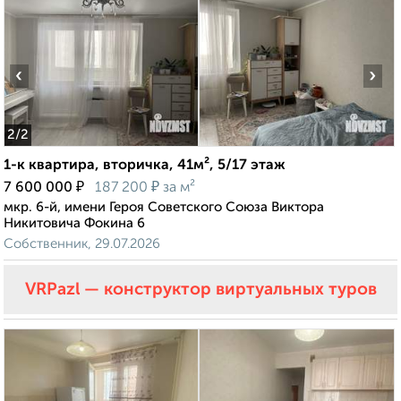
‹
›
2
/2
1-к квартира, вторичка, 41м², 5/17 этаж
₽
₽
7 600 000
187 200
за м²
мкр. 6-й, имени Героя Советского Союза Виктора
Никитовича Фокина 6
Собственник, 29.07.2026
VRPazl — конструктор виртуальных туров