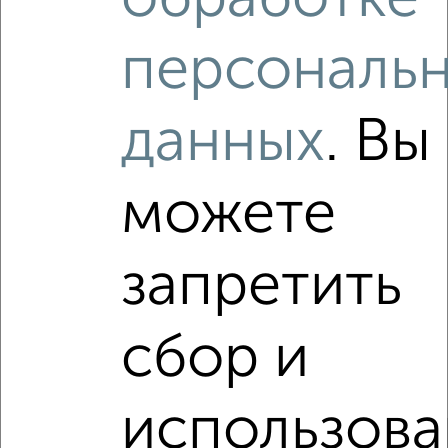
2
/2
1-к квартира, вторичка, 46м², 9/17 этаж
персональ
₽
₽
8 300 000
180 500
за м²
мкр. 6-й, Берёзовая 9
Агентство, 16.07.2026
данных
. Вы
можете
1 / 1
Как купить однокомнатную квартиру, на улице имени
Героя Советского Союза Виктора Никитовича Фокина в
запретить
Подмосковье, Видном на сайте Видное-недвижимость?
Используя удобную форму поиска с множеством
фильтров и сортировкой по параметрам, вы можете
сбор и
подобрать для покупки однокомнатную квартиру, на
улице имени Героя Советского Союза Виктора
Никитовича Фокина в Подмосковье, Видном.
использов
Найденные предложения: 10 объявлений, можно