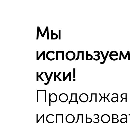
‹
›
Мы
2
/2
используе
1-к квартира, вторичка, 40м², 11/14 этаж
₽
₽
8 500 000
212 500
за м²
мкр. 5-й, проспект Ленинского Комсомола 17к1
куки!
Агентство, 01.08.2026
Продолжая
‹
›
использова
2
/2