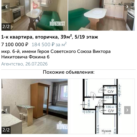
‹
›
2
/2
1-к квартира, вторичка, 39м², 5/19 этаж
₽
₽
7 100 000
184 500
за м²
мкр. 6-й, имени Героя Советского Союза Виктора
Никитовича Фокина 6
Агентство, 26.07.2026
Похожие объявления:
‹
›
2
/2