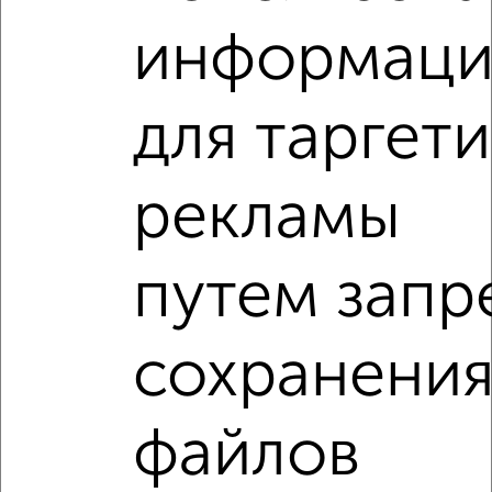
посмотреть в виде списка или на карте, с описанием,
расположением, ценой и другими подробностями.
информац
Подберите подходящую недвижимость из предложений
от собственников, риэлторов, застройщиков и агенств
для таргет
недвижимости, связаться с ними можно по телефону или
написать сообщение в любом удобном для вас
мессенджере, это безопасно и бесплатно.
рекламы
Для покупки квартиры доступна ипотека от крупнейших
банков России: СберБанк, ВТБ, Альфа-Банк,
Россельхозбанк, Совкомбанк, Т-Банк, Росбанк, Почта
путем запр
Банк на сумму от 400 000 до 120 000 000 рублей сроком
до 30 лет.
Сайт работает во многих городах России.
сохранени
Сколько стоит купить однокомнатную квартиру в
Подмосковье, Видном?
файлов
Цена недвижимости: мин. от
7000000
руб. до макс.
17500000
руб.