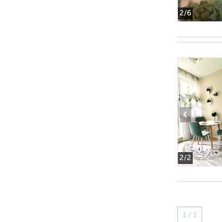
2
/6
‹
2
/2
1 / 1