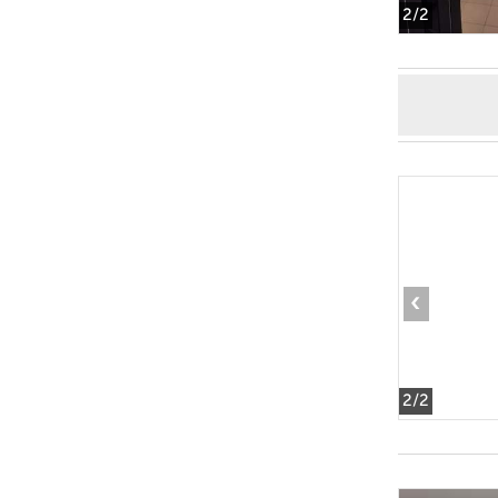
2
/2
‹
2
/2