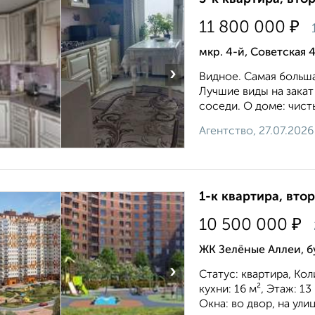
₽
11 800 000
мкр. 4-й, Советская 
›
Видное. Самая больша
Лучшие виды на зака
соседи. О доме: чист
Агентство, 27.07.2026
1-к квартира, втор
₽
10 500 000
ЖК Зелёные Аллеи, б
›
Статус: квартира, Ко
кухни: 16 м², Этаж: 1
Окна: во двор, на улиц