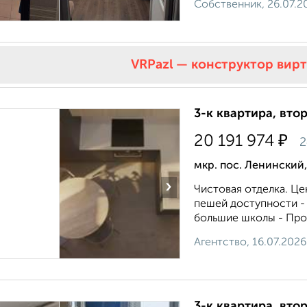
Собственник, 26.07.2
VRPazl — конструктор вир
3-к квартира, втор
₽
20 191 974
2
мкр. пос. Ленинский
›
Чистовая отделка. Це
пешей доступности - 
большие школы - Прос
Агентство, 16.07.2026
3-к квартира, втор