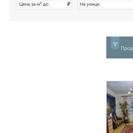
₽
Цена за м² до
На улице:
Прод
‹