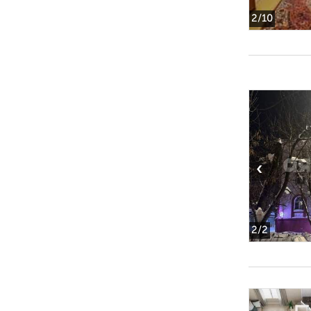
2
/10
‹
2
/2