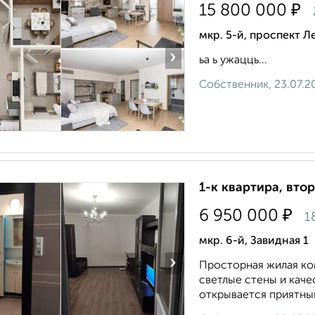
₽
15 800 000
мкр. 5-й, проспект 
›
ьа ь ужацць...
Собственник, 23.07.2
1-к квартира, втор
₽
6 950 000
1
мкр. 6-й, Завидная 1
›
Просторная жилая ко
светлые стены и кач
открывается приятный 