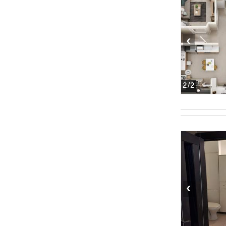
‹
2
/2
‹