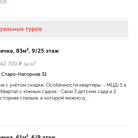
026
туальных туров
ичка, 83м², 9/25 этаж
₽
42 700
за м²
, Старо-Нагорная 31
на с учётом скидки. Особенности квартиры: - МЦД-5 в
Квартал с южным садом - Свои 3 детских сада и 2
торная спальня, в которой можно р...
ичка, 61м², 6/9 этаж