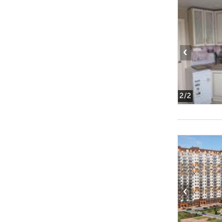
‹
2
/2
‹