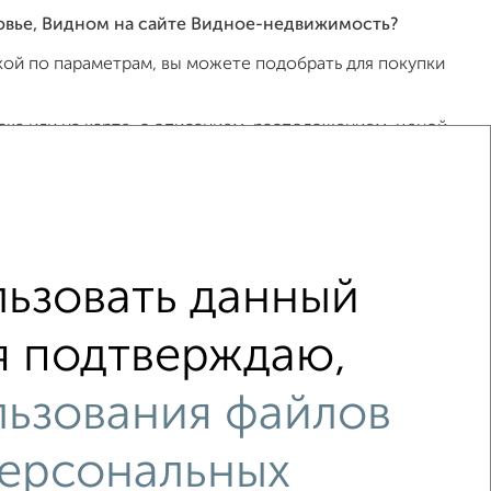
овье, Видном на сайте Видное-недвижимость?
ой по параметрам, вы можете подобрать для покупки
ка или на карте, с описанием, расположением, ценой
ов, риэлторов, застройщиков и агенств
общение в любом удобном для вас мессенджере, это
 СберБанк, ВТБ, Альфа-Банк, Россельхозбанк,
ьзовать данный
000 000 рублей сроком до 30 лет.
 я подтверждаю,
Видном?
льзования файлов
персональных