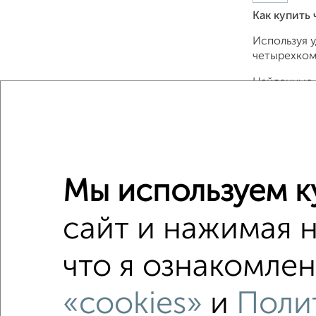
Как купить
Используя 
четырехком
Найденные 
и другими 
Подберите 
недвижимос
безопасно и
Для покупки
Мы используем к
Совкомбанк,
сайт и нажимая 
Сайт работа
Сколько ст
что я ознакомлен
Цена недви
«cookies»
и
Поли
Средняя це