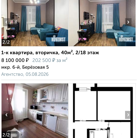
‹
›
2
/2
1-к квартира, вторичка, 40м², 2/18 этаж
₽
₽
8 100 000
202 500
за м²
мкр. 6-й, Берёзовая 5
Агентство, 05.08.2026
‹
›
2
/2