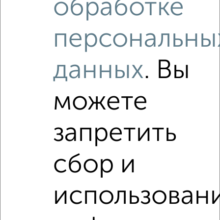
обработке
₽
₽
8 990 000
291 000
за м²
ЖК Видный город, Святослава Рихтера 7
Агентство, 04.08.2026
персональны
данных
. Вы
Как купить четырехкомнатную квартиру, микрорайон 4-
й в Подмосковье, Видном на сайте Видное-
недвижимость?
можете
Используя удобную форму поиска с множеством
фильтров и сортировкой по параметрам, вы можете
подобрать для покупки четырехкомнатную квартиру,
запретить
микрорайон 4-й в Подмосковье, Видном.
Найденные предложения: 0 объявлений, можно
сбор и
посмотреть в виде списка или на карте, с описанием,
расположением, ценой и другими подробностями.
Подберите подходящую недвижимость из предложений
использован
от собственников, риэлторов, застройщиков и агенств
недвижимости, связаться с ними можно по телефону или
написать сообщение в любом удобном для вас