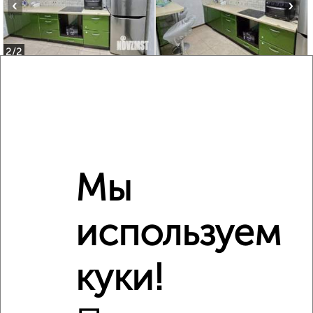
‹
›
2
/2
1-к квартира, вторичка, 40м², 14/18 этаж
₽
₽
7 700 000
191 100
за м²
мкр. 6-й, Ольховая 11
Агентство, 05.08.2026
Мы
‹
›
используем
2
/10
куки!
1-к квартира, вторичка, 31м², 8/9 этаж
₽
₽
8 800 000
284 800
за м²