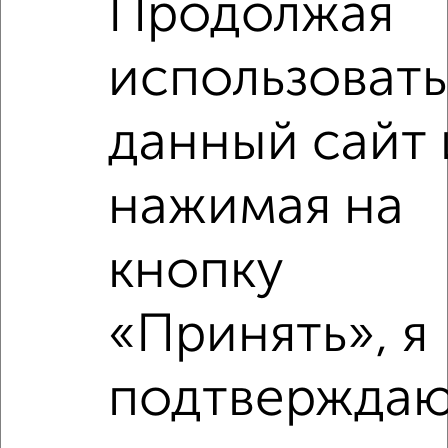
Продолжая
ЖК Видный город, Святослава Рихтера 7
Собственник, 05.08.2026
использовать
данный сайт 
‹
›
нажимая на
2
/2
кнопку
4-к квартира, вторичка, 93м², 8/9 этаж
₽
₽
15 999 000
172 100
за м²
«Принять», я
ЖК Видный город, Галины Вишневской 5
Агентство, 29.07.2026
подтверждаю