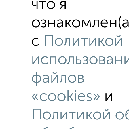
что я
‹
›
ознакомлен(а
2
/2
с
Политикой
1-к квартира, вторичка, 47м², 7/12 этаж
₽
₽
11 000 000
235 100
за м²
мкр. 2-й микрорайон, Строительная 3
использован
Агентство, 04.08.2026
файлов
«cookies»
и
‹
›
Политикой о
2
/10
1-к квартира, вторичка, 31м², 8/9 этаж