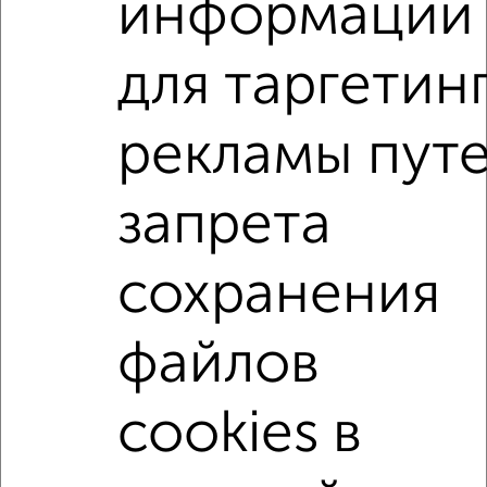
информации
мессенджере, это безопасно и бесплатно.
Для покупки квартиры доступна ипотека от крупнейших
для таргетин
банков России: СберБанк, ВТБ, Альфа-Банк,
Россельхозбанк, Совкомбанк, Т-Банк, Росбанк, Почта
Банк на сумму от 400 000 до 120 000 000 рублей сроком
рекламы пут
до 30 лет.
Сайт работает во многих городах России.
запрета
Сколько стоит купить четырехкомнатную квартиру в
Подмосковье, Видном?
сохранения
Цена недвижимости: мин. от
7690000
руб. до макс.
18999000
руб.
файлов
Средняя цена:
11087800
руб.
Цена за м2: от
248064
руб. до
153217
руб.
cookies в
Средняя цена за м2:
191168
руб.
Площадь: от
31
м2 до
124
м2