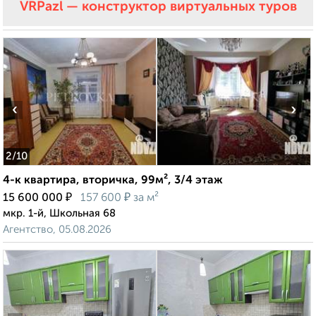
VRPazl — конструктор виртуальных туров
‹
›
2
/10
4-к квартира, вторичка, 99м², 3/4 этаж
₽
₽
15 600 000
157 600
за м²
мкр. 1-й, Школьная 68
Агентство, 05.08.2026