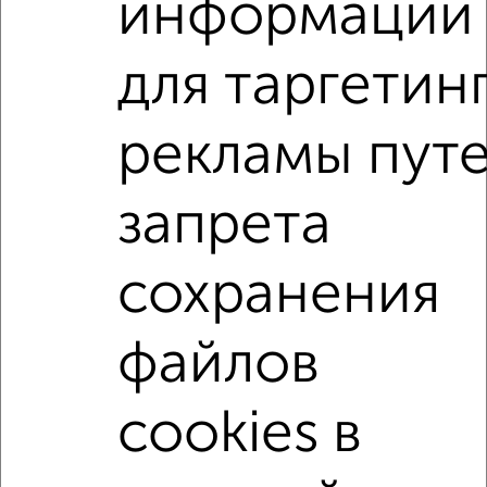
информации
мессенджере, это безопасно и бесплатно.
Для покупки квартиры доступна ипотека от крупнейших
для таргетин
банков России: СберБанк, ВТБ, Альфа-Банк,
Россельхозбанк, Совкомбанк, Т-Банк, Росбанк, Почта
Банк на сумму от 400 000 до 120 000 000 рублей сроком
рекламы пут
до 30 лет.
Сайт работает во многих городах России.
запрета
Сколько стоит купить четырехкомнатную квартиру в
Подмосковье, Видном?
сохранения
Цена недвижимости: мин. от
5200000
руб. до макс.
15500000
руб.
файлов
Средняя цена:
9862925
руб.
Цена за м2: от
216666
руб. до
193750
руб.
cookies в
Средняя цена за м2:
193390
руб.
Площадь: от
24
м2 до
80
м2