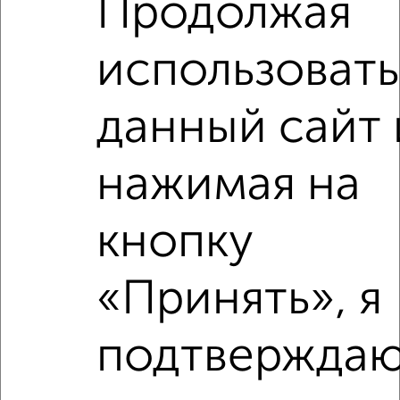
Продолжая
ЖК Видный город, Святослава Рихтера 7
Агентство, 01.08.2026
использовать
данный сайт 
‹
›
нажимая на
2
/1
кнопку
2-к квартира, вторичка, 45м², 2/5 этаж
₽
₽
5 500 000
122 000
за м²
«Принять», я
мкр. 3-й, Советская 17
Собственник, 05.08.2026
подтверждаю