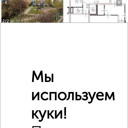
‹
›
2
/2
2-к квартира, вторичка, 57м², -2/17 этаж
₽
₽
10 299 000
179 500
за м²
мкр. 6-й, Берёзовая 18
Агентство, 05.08.2026
Мы
‹
›
используем
2
/2
куки!
Студия квартира, вторичка, 24м², 5/8 этаж
₽
₽
6 500 000
273 200
за м²