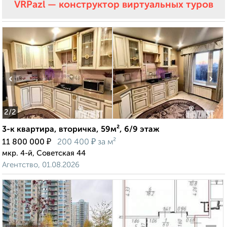
VRPazl — конструктор виртуальных туров
‹
›
2
/2
3-к квартира, вторичка, 59м², 6/9 этаж
₽
₽
11 800 000
200 400
за м²
мкр. 4-й, Советская 44
Агентство, 01.08.2026