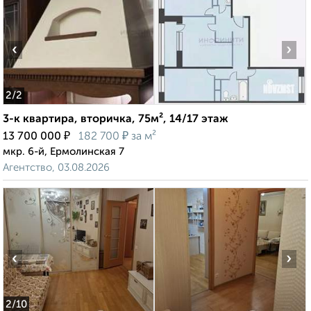
‹
›
2
/2
3-к квартира, вторичка, 75м², 14/17 этаж
₽
₽
13 700 000
182 700
за м²
мкр. 6-й, Ермолинская 7
Агентство, 03.08.2026
‹
›
2
/10