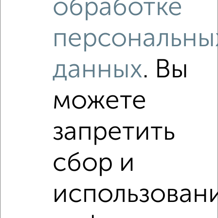
обработке
₽
₽
8 700 000
290 000
за м²
мкр. 1-й, ЖК Битцевские Холмы, Олимпийская 1к2
Агентство, 29.07.2026
персональны
данных
. Вы
Как купить четырехкомнатную квартиру, c площадью до
40 м² в Подмосковье, Видном на сайте Видное-
недвижимость?
можете
Используя удобную форму поиска с множеством
фильтров и сортировкой по параметрам, вы можете
подобрать для покупки четырехкомнатную квартиру, c
запретить
площадью до 40 м² в Подмосковье, Видном.
Найденные предложения: 0 объявлений, можно
сбор и
посмотреть в виде списка или на карте, с описанием,
расположением, ценой и другими подробностями.
Подберите подходящую недвижимость из предложений
использован
от собственников, риэлторов, застройщиков и агенств
недвижимости, связаться с ними можно по телефону или
написать сообщение в любом удобном для вас