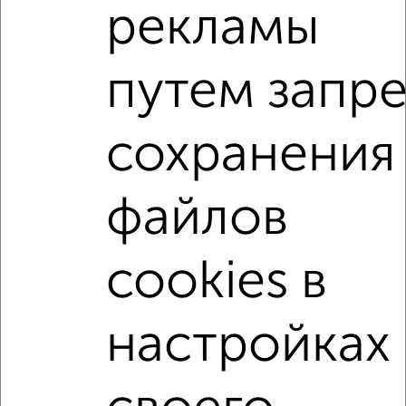
рекламы
1-к квартиры
Поиск по схожим параметрам:
путем запре
микрорайон 2-й микрорайон
на улице Строительная
не первый этаж
не последний этаж
с балконом
сохранения
c большой кухней
с центральным отоплением
файлов
Вторичное жилье
в кирпичном доме
с раздельным санузлом
площадью до 50 м²
cookies в
В ипотеку
С перепланировкой
С мебелью
С паркингом
С бытовой техникой
настройках
С большой лоджией
В большом дворе
В экологически чистом районе