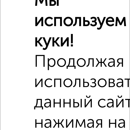
Мы
используем
куки!
Рядом, с меньшей ценой
Недалеко от Строительная 3 с ценой ниже
Продолжая
использова
‹
›
данный сайт
2
/2
нажимая на
1-к квартира, вторичка, 41м², 6/18 этаж
₽
₽
8 600 000
208 800
за м²