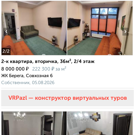
‹
›
2
/2
2-к квартира, вторичка, 36м², 2/4 этаж
₽
₽
8 000 000
222 300
за м²
ЖК Берега, Совхозная 6
Собственник, 05.08.2026
VRPazl — конструктор виртуальных туров