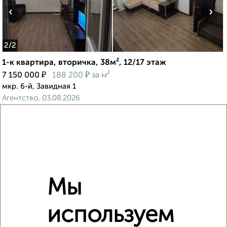
‹
›
2
/2
1-к квартира, вторичка, 38м², 12/17 этаж
₽
₽
7 150 000
188 200
за м²
мкр. 6-й, Завидная 1
Агентство, 03.08.2026
‹
›
Мы
2
/2
используем
Студия квартира, вторичка, 25м², 24/25 этаж