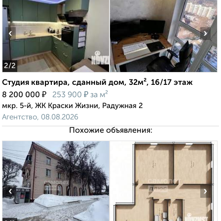
‹
›
2
/2
Студия квартира, сданный дом, 32м², 16/17 этаж
₽
₽
8 200 000
253 900
за м²
мкр. 5-й, ЖК Краски Жизни, Радужная 2
Агентство, 08.08.2026
Похожие объявления:
‹
›