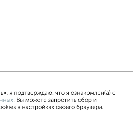
ка
Без посредников
Вторичное жилье
», я подтверждаю, что я ознакомлен(а) с
анных
. Вы можете запретить сбор и
kies в настройках своего браузера.
2015–2026
Сайт-доска объявлений недвижимости
Застройщики
Ипотечный калькулятор
.me | dzen.ru)