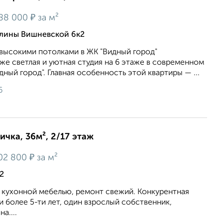
₽
88 000
за м²
алины Вишневской 6к2
 высокими потолками в ЖК "Видный город"
же светлая и уютная студия на 6 этаже в современном
ный город". Главная особенность этой квартиры — ...
6
ичка, 36м², 2/17 этаж
₽
02 800
за м²
12
с кухонной мебелью, ремонт свежий. Конкурентная
и более 5-ти лет, один взрослый собственник,
а....