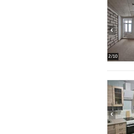
‹
2
/10
‹