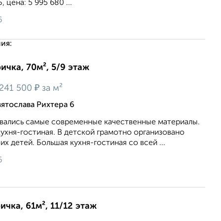
 цена: 5 995 680 ...
6
ия:
ичка, 70м², 5/9 этаж
₽
241 500
за м²
ятослава Рихтера 6
овались самые современные качественные материалы.
 кухня-гостиная. В детской грамотно организовано
х детей. Большая кухня-гостиная со всей ...
6
ичка, 61м², 11/12 этаж