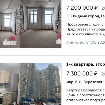
₽
7 200 000
2
ЖК Видный город, Г
›
Просторная студия с
Предлагается к прода
жилом комплексе "Вид
Агентство, 04.08.202
1-к квартира, втор
₽
7 300 000
2
мкр. 6-й, Берёзовая 
›
Квартира продается 
цена, в собственност
альтернатива подобран