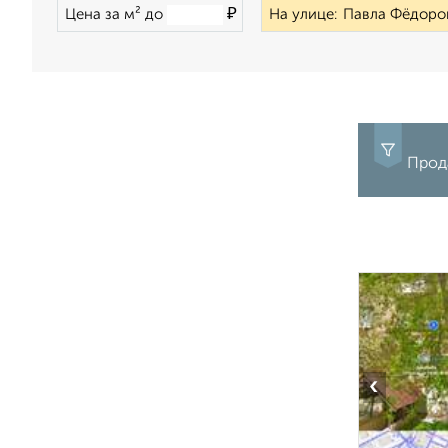
₽
Цена за м² до
На улице:
Прода
‹