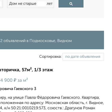
Дом не старше
лет
, 2 объявлений в Подмосковье, Видном
Сортировка:
вторичка, 57м², 1/3 этаж
₽
4 900
за м²
ровича Гаевского 3
ру, на улице Павла Фёдоровича Гаевского. Квартира,
расположенная по адресу: Московская область, г. Видное,
в. 4, к/н 50:21:0010219:573, союств.: Драгунов Роман