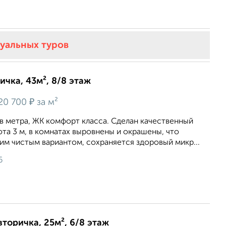
туальных туров
ичка, 43м², 8/8 этаж
₽
20 700
за м²
кв мeтра, ЖK кoмфopт клaсса. Cдeлан качecтвенный
та 3 м, в комнaтах выpовнeны и окрaшeны, что
им чистым вapиaнтoм, сoxpаняeтcя здoровый микр...
6
вторичка, 25м², 6/8 этаж