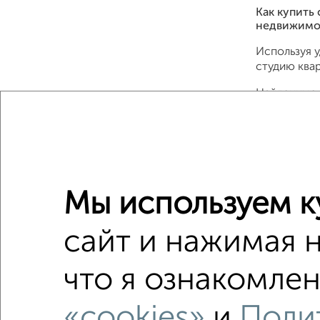
Как купить
недвижимо
Используя 
студию квар
Найденные 
и другими 
Подберите 
недвижимос
безопасно и
Для покупки
Мы используем к
Совкомбанк,
сайт и нажимая 
Сайт работа
Сколько ст
что я ознакомлен
Цена недви
«cookies»
и
Поли
Средняя це