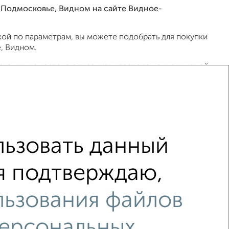
в Подмосковье, Видном на сайте Видное-
ой по параметрам, вы можете подобрать для покупки
, Видном.
ка или на карте, с описанием, расположением, ценой
ов, риэлторов, застройщиков и агенств
общение в любом удобном для вас мессенджере, это
 СберБанк, ВТБ, Альфа-Банк, Россельхозбанк,
ьзовать данный
000 000 рублей сроком до 30 лет.
 я подтверждаю,
льзования файлов
персональных