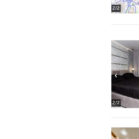
2
/2
‹
2
/2