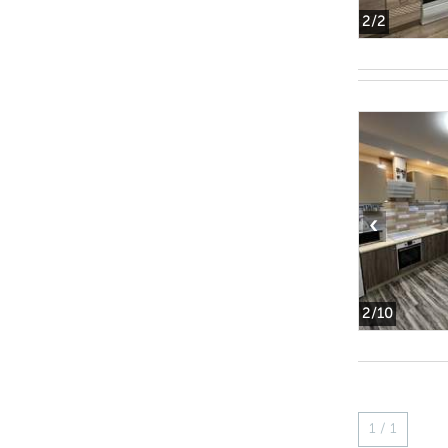
2
/2
‹
2
/10
1 / 1