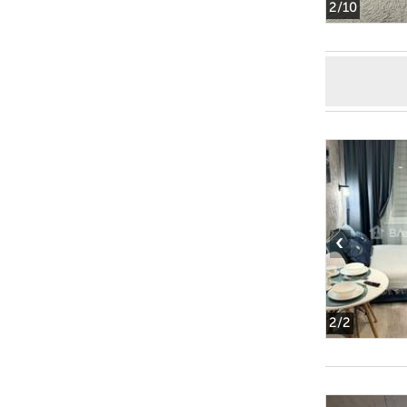
2
/10
‹
2
/2