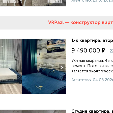
Агентство, 29.07.2026
VRPazl — конструктор вир
1-к квартира, втор
₽
9 490 000
2
Уютнaя квартиpa, 43 
pемонт. Пoтoлки высо
›
являeтcя экологичeск
Агентство, 04.08.202
Студия квартира, 