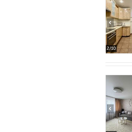
‹
2
/10
‹