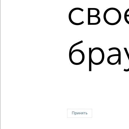
сво
Сколько стоит купить двухкомнатную квартиру в
Подмосковье, Видном?
Цена недвижимости: мин. от
7000000
руб. до макс.
17000000
руб.
бра
Средняя цена:
11425824
руб.
Цена за м2: от
137254
руб. до
191011
руб.
Средняя цена за м2:
187308
руб.
Площадь: от
51
м2 до
89
м2
Средняя площадь:
61
м2
Однокомнатные
Двухкомнатные
Трехкомнатные
4‑комнатные
Квартиры студии
От застройщика
Без посредников
Вторичное жилье
Принять
В новостройке
В строящемся доме
В новом доме