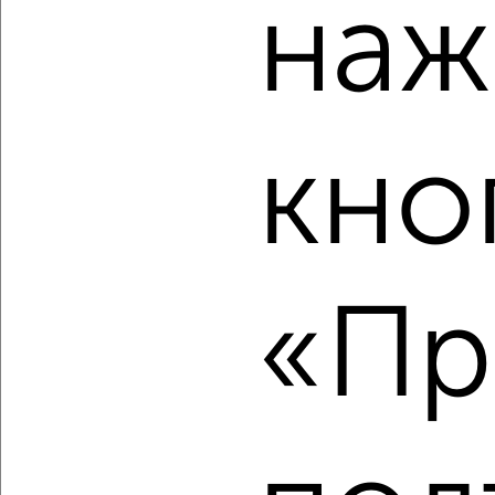
наж
‹
›
кно
2
/2
2-к квартира, вторичка, 63м², 7/17 этаж
₽
₽
10 450 000
165 900
за м²
мкр. 6-й, Завидная 24
Агентство, 01.08.2026
«Пр
‹
›