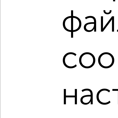
Используя удобную форму поиска с множеством
фай
фильтров и сортировкой по параметрам, вы можете
подобрать для покупки двухкомнатную квартиру,
микрорайон 6-й в Подмосковье, Видном.
Найденные предложения: 58 объявлений, можно
посмотреть в виде списка или на карте, с описанием,
расположением, ценой и другими подробностями.
coo
Подберите подходящую недвижимость из предложений
от собственников, риэлторов, застройщиков и агенств
недвижимости, связаться с ними можно по телефону или
написать сообщение в любом удобном для вас
мессенджере, это безопасно и бесплатно.
нас
Для покупки квартиры доступна ипотека от крупнейших
банков России: СберБанк, ВТБ, Альфа-Банк,
Россельхозбанк, Совкомбанк, Т-Банк, Росбанк, Почта
Банк на сумму от 400 000 до 120 000 000 рублей сроком
до 30 лет.
Сайт работает во многих городах России.