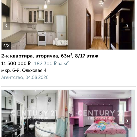
‹
›
2
/2
2-к квартира, вторичка, 63м², 8/17 этаж
₽
₽
11 500 000
182 300
за м²
мкр. 6-й, Ольховая 4
Агентство, 04.08.2026
‹
›