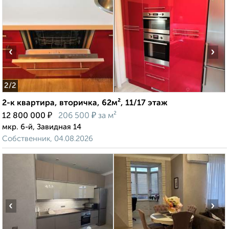
‹
›
2
/2
2-к квартира, вторичка, 62м², 11/17 этаж
₽
₽
12 800 000
206 500
за м²
мкр. 6-й, Завидная 14
Собственник, 04.08.2026
‹
›