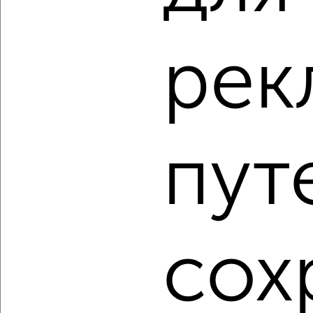
рек
‹
›
2
/2
пут
2-к квартира, вторичка, 67м², 3/18 этаж
₽
₽
14 500 000
216 500
за м²
мкр. 6-й, Ольховая 1
Агентство, 23.07.2026
сох
1 / 1
Как купить двухкомнатную квартиру, микрорайон 6-й в
Подмосковье, Видном на сайте Видное-недвижимость?