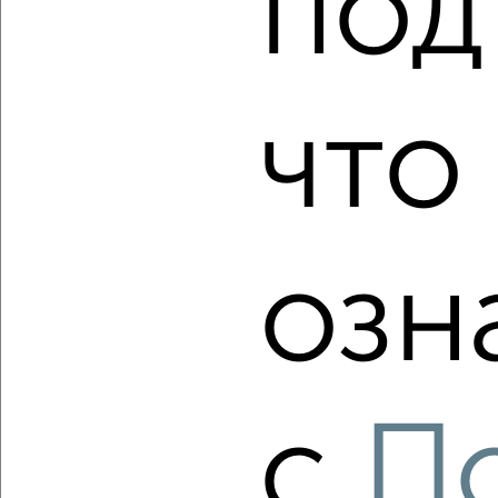
под
2
/10
2-к квартира, вторичка, 67м², 7/17 этаж
₽
₽
13 000 000
195 500
за м²
что
мкр. 6-й, Берёзовая 9
Агентство, 01.08.2026
озн
‹
›
2
/2
2-к квартира, вторичка, 61м², 9/18 этаж
с
П
₽
₽
10 000 000
162 900
за м²
мкр. 6-й, Ольховая 4
Агентство, 01.08.2026