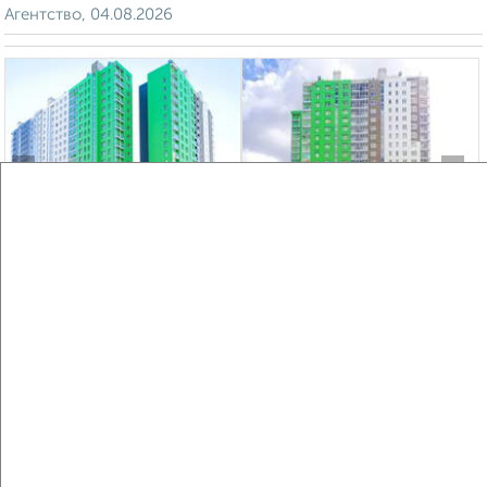
Агентство, 04.08.2026
‹
›
2
/2
2-к квартира, вторичка, 56м², 6/16 этаж
₽
₽
9 700 000
174 200
за м²
мкр. 6-й, Берёзовая 13
Агентство, 03.08.2026
Создайте виртуальный тур по вашему
пространству с VRPazl