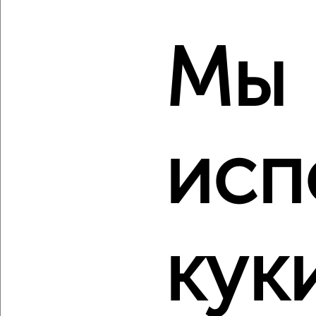
Мы
‹
›
2
/2
2-к квартира, вторичка, 66м², 13/13 этаж
исп
₽
₽
12 500 000
190 900
за м²
мкр. 6-й, Берёзовая 9
Агентство, 03.08.2026
кук
‹
›