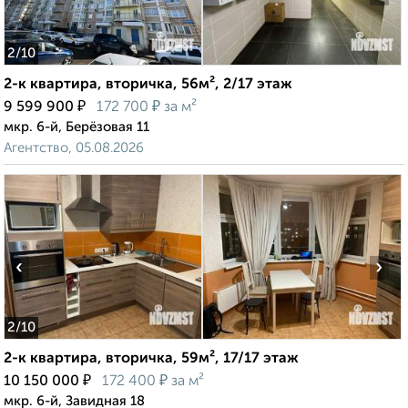
2
/10
2-к квартира, вторичка, 56м², 2/17 этаж
₽
₽
9 599 900
172 700
за м²
мкр. 6-й, Берёзовая 11
Агентство, 05.08.2026
‹
›
2
/10
2-к квартира, вторичка, 59м², 17/17 этаж
₽
₽
10 150 000
172 400
за м²
мкр. 6-й, Завидная 18