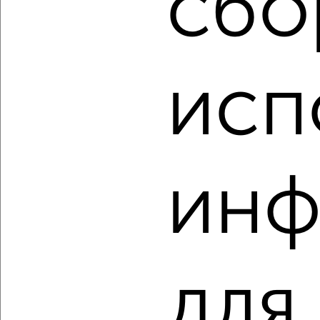
сбо
2
/10
2-к квартира, вторичка, 63м², 11/18 этаж
₽
₽
12 500 000
198 500
за м²
исп
мкр. 6-й, Завидная 1
Агентство, 27.07.2026
инф
‹
›
2
/10
2-к квартира, вторичка, 51м², 8/18 этаж
для
₽
₽
9 450 000
185 300
за м²
мкр. 6-й, Завидная 1
Агентство, 26.07.2026