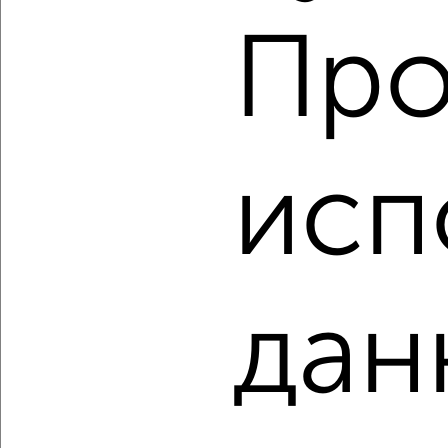
2
/2
Про
2-к квартира, вторичка, 59м², 16/18 этаж
₽
₽
9 050 000
154 500
за м²
мкр. 6-й, Завидная 11
Агентство, 01.08.2026
исп
‹
›
дан
2
/10
2-к квартира, вторичка, 59м², 17/18 этаж
₽
₽
10 150 000
172 400
за м²
мкр. 6-й, Завидная 18
Агентство, 01.08.2026