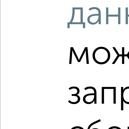
дан
‹
›
мож
2
/10
2-к квартира, вторичка, 55м², 17/17 этаж
₽
₽
11 000 000
200 000
за м²
мкр. 6-й, Берёзовая 10
зап
Агентство, 27.07.2026
‹
›