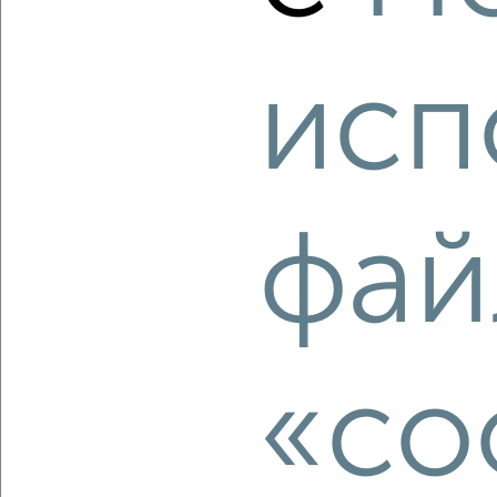
исп
‹
›
2
/10
фай
2-к квартира, вторичка, 56м², 11/17 этаж
₽
₽
9 500 000
169 700
за м²
мкр. 6-й, Ермолинская 5
Агентство, 01.08.2026
«co
‹
›