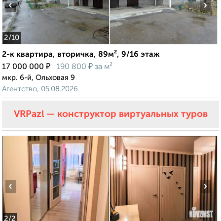
‹
›
2
/10
2-к квартира, вторичка, 89м², 9/16 этаж
₽
₽
17 000 000
190 800
за м²
мкр. 6-й, Ольховая 9
Агентство, 05.08.2026
VRPazl — конструктор виртуальных туров
‹
›
2
/2