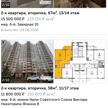
2
/10
2-к квартира, вторичка, 67м², 13/14 этаж
₽
₽
15 500 000
233 100
за м²
мкр. 6-й, Завидная 10
Агентство, 04.08.2026
‹
›
2
/10
2-к квартира, вторичка, 58м², 11/17 этаж
₽
₽
11 800 000
203 800
за м²
мкр. 6-й, имени Героя Советского Союза Виктора
Никитовича Фокина 8