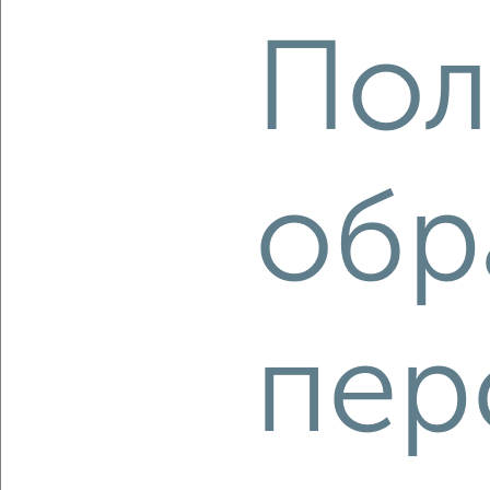
2
/2
Пол
2-к квартира, вторичка, 66м², 11/13 этаж
₽
₽
13 500 000
204 600
за м²
мкр. 6-й, Завидная 6
Агентство, 29.07.2026
обр
‹
›
пер
2
/10
2-к квартира, вторичка, 56м², 17/17 этаж
₽
₽
11 500 000
206 900
за м²
мкр. 6-й, Берёзовая 10
Агентство, 29.07.2026