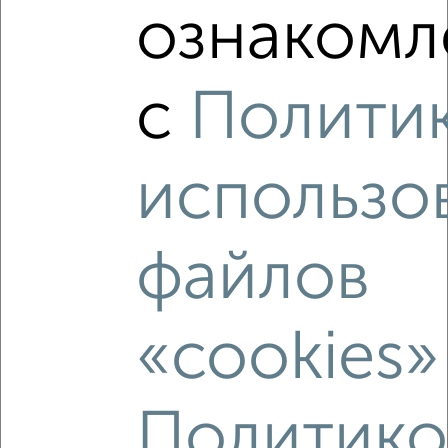
ознакомл
с
Полити
Рядом, с меньшей ценой
Недалеко от Старо-Нагорная 31 с ценой ниже
использо
файлов
‹
›
«cookies»
2
/2
3-к квартира, вторичка, 89м², 7/17 этаж
₽
₽
17 500 000
197 300
за м²
Политико
ЖК Зелёные Аллеи, бульвар Зелёные Аллеи 2