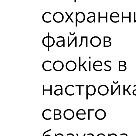
Агентство, 04.08.2026
сохранен
3-к квартиры
файлов
Поиск по схожим параметрам:
микрорайон пос. Ленинский
на улице Старо-Нагорная
cookies в
не первый этаж
не последний этаж
с балконом
c большой кухней
с центральным отоплением
Вторичное жилье
в панельном доме
настройк
с раздельным санузлом
площадью до 90 м²
С большой лоджией
В большом дворе
своего
Большие квартиры
Однокомнатные
Двухкомнатные
Трехкомнатные
4‑комнатные