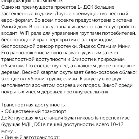
Информация о комплексе:
Одно из преимуществ проектов 1- ДСК большие
застекленные лоджии. Другое преимущество честный
евро-формат. Во всем проекте предусмотрена система
Умный дом. В состав устанавливаемого пакета устройств
входит: WiFi реле для управления группами потребителей,
беспроводной кран перекрытия с эл. приводом,
беспроводной сенсор протечки, Яндекс Станция Мини.
Его расположение можно назвать удачным за счет
транспортной доступности и близости к природным
объектам. По соседству лес, а в каждом дворе плодовые
деревья. Весной квартал окутывает бело-розовое облако:
это цветут яблони, груши, сливы. К августу в воздух
наполняется ароматом созревших плодов. Зимой среди
покрытых инеем деревьев протянулась лыжня.
Транспортная доступность:
- Общественный транспорт:
Действующая ж/д станция Булатниково (в перспективе
будущая МДЦ D5) в пешей доступности, всего 10-12
минут.
- Личный автотранспорт: