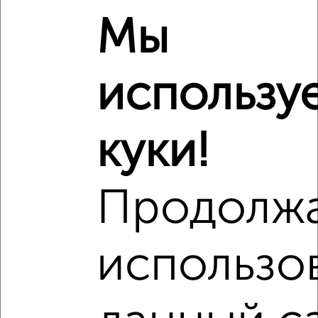
Мы
использу
куки!
Сравнение средних цен
3‑комнатные квартиры с похожей площадью ±10%
Продолж
₽
16 230 000
₽
20 191 974
использо
₽
16 230 000