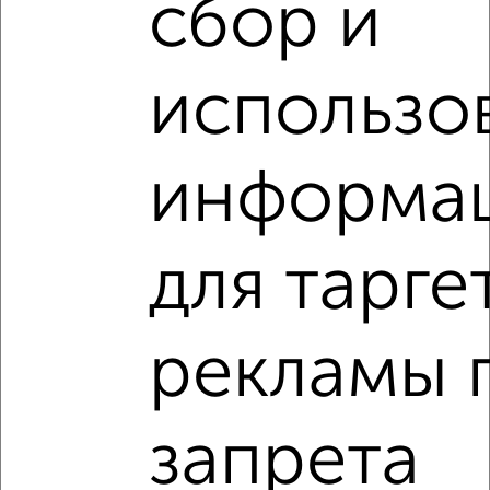
сбор и
2
/2
использо
3-к квартира, вторичка, 76м², 12/17 этаж
₽
₽
15 250 000
201 500
за м²
ЖК Зелёные Аллеи, бульвар Зелёные Аллеи 14
Собственник, 04.08.2026
информа
для тарге
‹
›
рекламы 
2
/2
3-к квартира, вторичка, 93м², 9/17 этаж
запрета
₽
₽
17 500 000
188 200
за м²
ЖК Зелёные Аллеи, бульвар Зелёные Аллеи 1