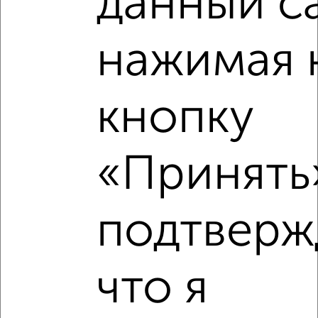
данный с
Средняя цена район
Это предложение
Средняя цена по городу
нажимая 
Похожие предложения рядом
3‑комнатные квартиры недалеко от Старо-Нагорная 31
кнопку
«Принять»
подтверж
что я